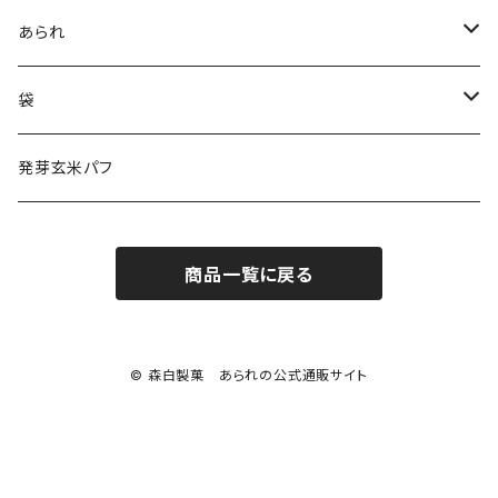
100％ジンジャー
あられ
ハニージンジャー
おやつあられ
袋
健康の定期便
健康志向あられ
赤チェック袋
発芽玄米パフ
温活
おつまみあられ
紙袋
商品一覧に戻る
© 森白製菓 あられの公式通販サイト