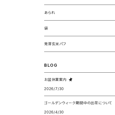
100％ジンジャー
あられ
ハニージンジャー
おやつあられ
袋
健康の定期便
健康志向あられ
赤チェック袋
発芽玄米パフ
温活
おつまみあられ
紙袋
BLOG
お盆休業案内
2026/7/30
ゴールデンウィーク期間中の出荷について
2026/4/30