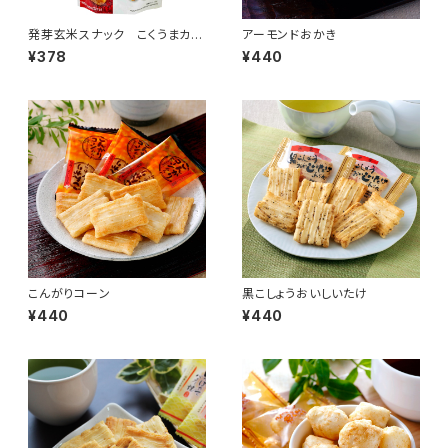
発芽玄米スナック こくうまカレ
アーモンドおかき
ー味
¥378
¥440
こんがりコーン
黒こしょうおいしいたけ
¥440
¥440