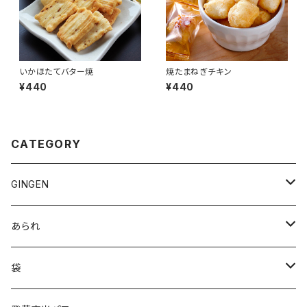
いかほたてバター焼
焼たまねぎチキン
¥440
¥440
CATEGORY
GINGEN
100％ジンジャー
あられ
ハニージンジャー
おやつあられ
袋